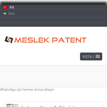
<
<
<
<
Giriş
WhatsApp için hemen ikona tıklayın