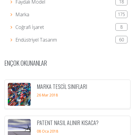
Faydalı Model
1
8
Marka
1
7
5
Coğrafi İşaret
8
Endüstriyel Tasarım
6
0
ENÇOK OKUNANLAR
MARKA TESCIL SINIFLARI
26 Mar 2018
PATENT NASIL ALINIR KISACA?
08 Oca 2018