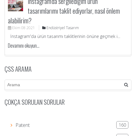
Instagram'da sergilediğim ürün
tasarımlarımı taklit ediyorlar, nasıl önlem
alabilirim?
Ekim
08
2021
Endüstriyel Tasarım
İnstagram'da ürün tasarımı taklitlerinin önüne geçmek i...
Devamını okuyun...
ÇSS ARAMA
ÇOKÇA SORULAN SORULAR
Patent
1
6
0