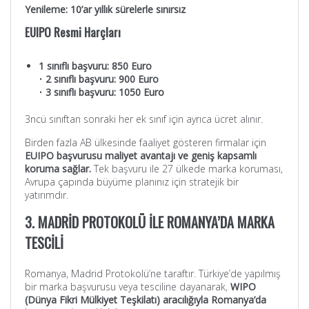
Yenileme: 10’ar yıllık sürelerle sınırsız
EUIPO Resmi Harçları
1 sınıflı başvuru: 850 Euro
•
2 sınıflı başvuru: 900 Euro
•
3 sınıflı başvuru: 1050 Euro
3ncü sınıftan sonraki her ek sınıf için ayrıca ücret alınır.
Birden fazla AB ülkesinde faaliyet gösteren firmalar için
EUIPO başvurusu maliyet avantajı ve geniş kapsamlı
koruma sağlar.
Tek başvuru ile 27 ülkede marka koruması,
Avrupa çapında büyüme planınız için stratejik bir
yatırımdır.
3. MADRİD PROTOKOLÜ İLE ROMANYA’DA MARKA
TESCİLİ
Romanya, Madrid Protokolü’ne taraftır. Türkiye’de yapılmış
bir marka başvurusu veya tesciline dayanarak,
WIPO
(Dünya Fikri Mülkiyet Teşkilatı) aracılığıyla Romanya’da