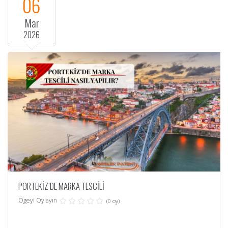
06
Mar
2026
PORTEKİZ’DE MARKA TESCİLİ
Ögeyi Oylayın
(0 oy)