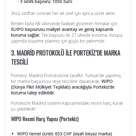
•
3 sınıflı başvuru: 1050 Euro
3ncü sınıftan sonraki her ek sınıf için ayrıca ücret alınır.
Birden fazla AB ülkesinde faaliyet gösteren firmalar için
EUIPO başvurusu maliyet avantajı ve geniş kapsamlı
koruma sağlar.
Tek başvuru ile 27 ülkede koruma, Avrupa
çapında büyüme planınız için güçlü bir yatırımdır.
3. MADRİD PROTOKOLÜ İLE PORTEKİZ’DE MARKA
TESCİLİ
Portekiz, Madrid Protokolü’ne taraftır. Türkiye’de yapılmış
bir marka başvurusu veya tesciline dayanarak,
WIPO
(Dünya Fikri Mülkiyet Teşkilatı) aracılığıyla Portekiz’de
koruma talep edilebilir.
Portekiz’in Madrid sistemi kapsamındaki resmi harç kuralı
şu şekildedir:
WIPO Resmi Harç Yapısı (Portekiz)
WIPO temel ücreti: 653 CHF (siyah beyaz marka)