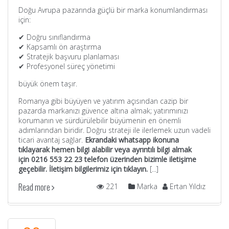
Doğu Avrupa pazarında güçlü bir marka konumlandırması
için:
✔ Doğru sınıflandırma
✔ Kapsamlı ön araştırma
✔ Stratejik başvuru planlaması
✔ Profesyonel süreç yönetimi
büyük önem taşır.
Romanya gibi büyüyen ve yatırım açısından cazip bir
pazarda markanızı güvence altına almak; yatırımınızı
korumanın ve sürdürülebilir büyümenin en önemli
adımlarından biridir. Doğru strateji ile ilerlemek uzun vadeli
ticari avantaj sağlar.
Ekrandaki whatsapp ikonuna
tıklayarak hemen bilgi alabilir veya a
yrıntılı bilgi almak
için 0216 553 22 23 telefon üzerinden bizimle iletişime
geçebilir. İletişim bilgilerimiz için
tıklayın
.
[...]
Read more
221
Marka
Ertan Yıldız