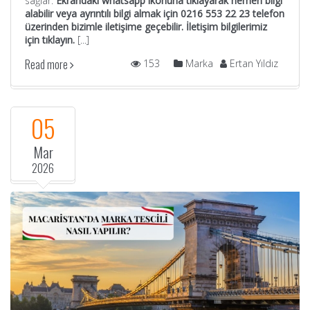
sağlar.
Ekrandaki whatsapp ikonuna tıklayarak hemen bilgi
alabilir veya a
yrıntılı bilgi almak için 0216 553 22 23 telefon
üzerinden bizimle iletişime geçebilir. İletişim bilgilerimiz
için
tıklayın
.
[...]
Read more
153
Marka
Ertan Yıldız
05
Mar
2026