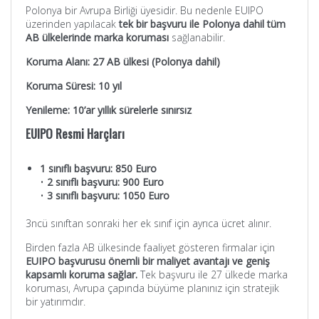
Polonya bir Avrupa Birliği üyesidir. Bu nedenle EUIPO
üzerinden yapılacak
tek bir başvuru ile Polonya dahil tüm
AB ülkelerinde marka koruması
sağlanabilir.
Koruma Alanı: 27 AB ülkesi (Polonya dahil)
Koruma Süresi: 10 yıl
Yenileme: 10’ar yıllık sürelerle sınırsız
EUIPO Resmi Harçları
1 sınıflı başvuru: 850 Euro
•
2 sınıflı başvuru: 900 Euro
•
3 sınıflı başvuru: 1050 Euro
3ncü sınıftan sonraki her ek sınıf için ayrıca ücret alınır.
Birden fazla AB ülkesinde faaliyet gösteren firmalar için
EUIPO başvurusu önemli bir maliyet avantajı ve geniş
kapsamlı koruma sağlar.
Tek başvuru ile 27 ülkede marka
koruması, Avrupa çapında büyüme planınız için stratejik
bir yatırımdır.