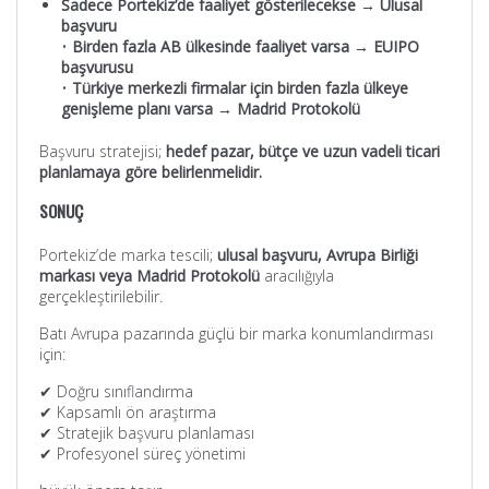
Sadece Portekiz’de faaliyet gösterilecekse → Ulusal
başvuru
•
Birden fazla AB ülkesinde faaliyet varsa → EUIPO
başvurusu
•
Türkiye merkezli firmalar için birden fazla ülkeye
genişleme planı varsa → Madrid Protokolü
Başvuru stratejisi;
hedef pazar, bütçe ve uzun vadeli ticari
planlamaya göre belirlenmelidir.
SONUÇ
Portekiz’de marka tescili;
ulusal başvuru, Avrupa Birliği
markası veya Madrid Protokolü
aracılığıyla
gerçekleştirilebilir.
Batı Avrupa pazarında güçlü bir marka konumlandırması
için:
✔ Doğru sınıflandırma
✔ Kapsamlı ön araştırma
✔ Stratejik başvuru planlaması
✔ Profesyonel süreç yönetimi